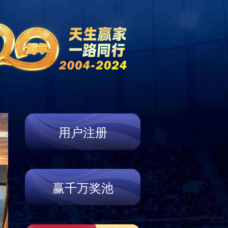
新闻资讯
产品展示
服务支持
联系我们