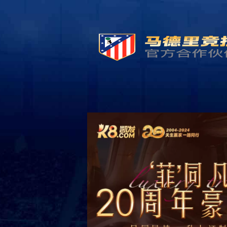
首页
新闻资讯
行业动态