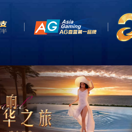
首页
关于我们