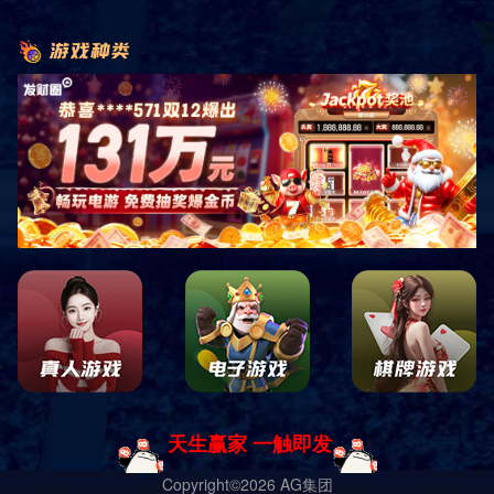
共
0
页
0
条